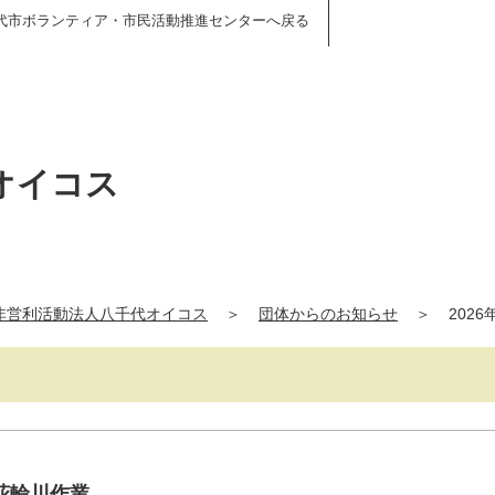
代市ボランティア・市民活動推進センターへ戻る
オイコス
非営利活動法人八千代オイコス
＞
団体からのお知らせ
＞
2026
花輪川作業