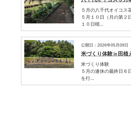
５月の八千代オイコス
５月１０日（月の第２
１０日晴...
公開日：2026年05月09日
米づくり体験㏌田植
米づくり体験
５月の連休の最終日６
を行...
マイメディア検索