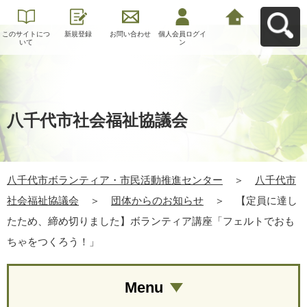
このサイトにつ
新規登録
お問い合わせ
個人会員ログイ
八千代市ボラン
いて
ン
ティア・市民活
動推進センター
へ戻る
八千代市社会福祉協議会
八千代市ボランティア・市民活動推進センター
＞
八千代市
社会福祉協議会
＞
団体からのお知らせ
＞
【定員に達し
たため、締め切りました】ボランティア講座「フェルトでおも
ちゃをつくろう！」
Menu