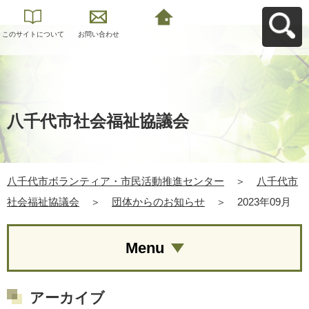
このサイトについて
お問い合わせ
八千代市ボランティ
ア・市民活動推進セ
ンターへ戻る
八千代市社会福祉協議会
八千代市ボランティア・市民活動推進センター
＞
八千代市
社会福祉協議会
＞
団体からのお知らせ
＞
2023年09月
Menu
アーカイブ