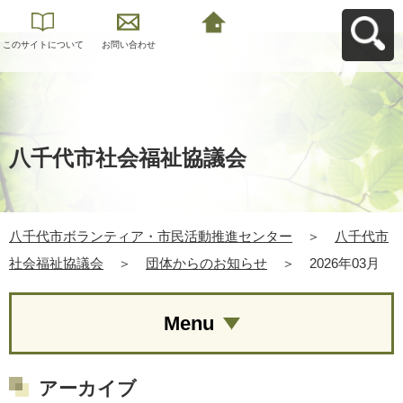
このサイトについて
お問い合わせ
八千代市ボランティ
ア・市民活動推進セ
ンターへ戻る
八千代市社会福祉協議会
八千代市ボランティア・市民活動推進センター
＞
八千代市
社会福祉協議会
＞
団体からのお知らせ
＞
2026年03月
Menu
アーカイブ