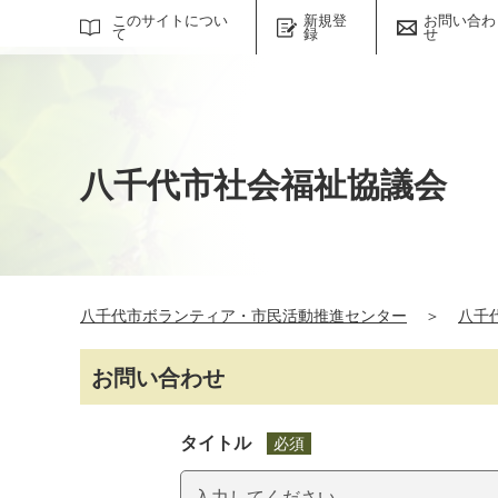
サイト内検索
このサイトについ
新規登
お問い合わ
て
録
せ
八千代市社会福祉協議会
八千代市ボランティア・市民活動推進センター
＞
八千
お問い合わせ
タイトル
必須