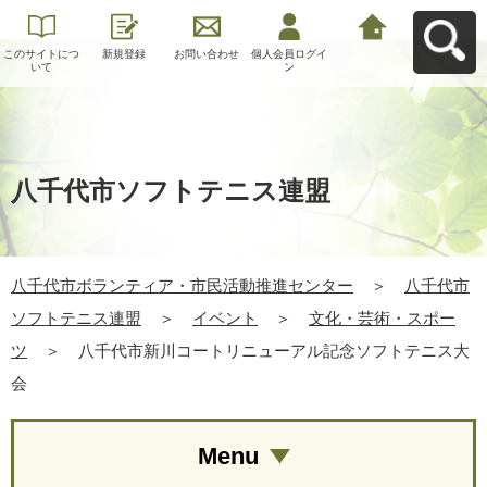
このサイトにつ
新規登録
お問い合わせ
個人会員ログイ
八千代市ボラン
いて
ン
ティア・市民活
動推進センター
へ戻る
八千代市ソフトテニス連盟
八千代市ボランティア・市民活動推進センター
＞
八千代市
ソフトテニス連盟
＞
イベント
＞
文化・芸術・スポー
ツ
＞
八千代市新川コートリニューアル記念ソフトテニス大
会
Menu