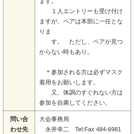
ま
す
。
１
人
エ
ン
ト
リ
ー
も
受
け
付
け
ま
す
が
、
ペ
ア
は
本
部
に
一
任
と
な
り
ま
す
。
た
だ
し
、
ペ
ア
が
見
つ
か
ら
な
い
時
も
あ
り
。
＊
参
加
さ
れ
る
方
は
必
ず
マ
ス
ク
着
用
を
お
願
い
し
ま
す
。
又
、
体
調
の
す
ぐ
れ
な
い
方
は
参
加
を
自
粛
し
て
く
だ
さ
い
。
問い合
大
会
事
務
局
わせ先
永
井
幸
二
T
e
l
:
F
a
x
4
8
4
-
6
9
8
1