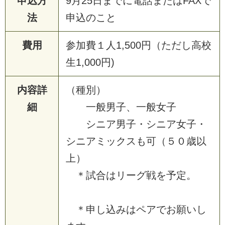
申込方
9
月
2
5
日
ま
で
に
電
話
ま
た
は
F
A
X
で
法
申
込
の
こ
と
費用
参
加
費
１
人
1
,
5
0
0
円
（
た
だ
し
高
校
生
1
,
0
0
0
円
)
内容詳
（
種
別
）
細
一
般
男
子
、
一
般
女
子
シ
ニ
ア
男
子
・
シ
ニ
ア
女
子
・
シ
ニ
ア
ミ
ッ
ク
ス
も
可
（
５
０
歳
以
上
）
＊
試
合
は
リ
ー
グ
戦
を
予
定
。
＊
申
し
込
み
は
ペ
ア
で
お
願
い
し