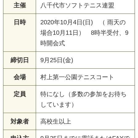
主催
八
千
代
市
ソ
フ
ト
テ
ニ
ス
連
盟
日時
2
0
2
0
年
1
0
月
4
日
(
日
)
（
雨
天
の
場
合
1
0
月
1
1
日
）
8
時
半
受
付
、
9
時
開
会
式
締切日
9
月
2
5
日
(
金
)
会場
村
上
第
一
公
園
テ
ニ
ス
コ
ー
ト
定員
特
に
な
し
（
多
数
の
参
加
を
お
待
ち
し
て
い
ま
す
）
対象者
高
校
生
以
上