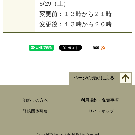
5
/
2
9
（
土
）
変
更
前
：
１
３
時
か
ら
２
１
時
変
更
後
：
１
３
時
か
ら
２
０
時
ページの先頭に戻る
初めての方へ
利用規約・免責事項
登録団体募集
サイトマップ
Copyright
(C)
Yachiyo City. All Rights Reserved.