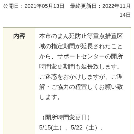
公開日：2021年05月13日 最終更新日：2022年11月
14日
内容
本
市
の
ま
ん
延
防
止
等
重
点
措
置
区
域
の
指
定
期
間
が
延
長
さ
れ
た
こ
と
か
ら
、
サ
ポ
ー
ト
セ
ン
タ
ー
の
開
所
時
間
変
更
期
間
も
延
長
致
し
ま
す
。
ご
迷
惑
を
お
か
け
し
ま
す
が
、
ご
理
解
・
ご
協
力
の
程
宜
し
く
お
願
い
致
し
ま
す
。
（
開
所
時
間
変
更
日
）
5
/
1
5
(
土
）
、
5
/
2
2
（
土
）
、