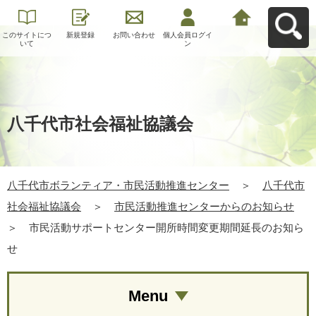
このサイトにつ
新規登録
お問い合わせ
個人会員ログイ
八千代市ボラン
いて
ン
ティア・市民活
動推進センター
へ戻る
八千代市社会福祉協議会
八千代市ボランティア・市民活動推進センター
＞
八千代市
社会福祉協議会
＞
市民活動推進センターからのお知らせ
＞
市民活動サポートセンター開所時間変更期間延長のお知ら
せ
Menu