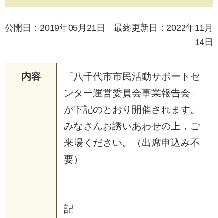
公開日：2019年05月21日 最終更新日：2022年11月
14日
内容
「
八
千
代
市
市
民
活
動
サ
ポ
ー
ト
セ
ン
タ
ー
運
営
委
員
会
事
業
報
告
会
」
が
下
記
の
と
お
り
開
催
さ
れ
ま
す
。
み
な
さ
ん
お
誘
い
あ
わ
せ
の
上
，
ご
来
場
く
だ
さ
い
。
（
出
席
申
込
み
不
要
）
記