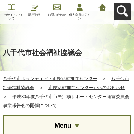
このサイトにつ
新規登録
お問い合わせ
個人会員ログイ
八千代市ボラン
いて
ン
ティア・市民活
動推進センター
へ戻る
八千代市社会福祉協議会
八千代市ボランティア・市民活動推進センター
＞
八千代市
社会福祉協議会
＞
市民活動推進センターからのお知らせ
＞
平成30年度八千代市市民活動サポートセンター運営委員会
事業報告会の開催について
Menu