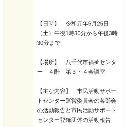
【
日
時
】
令
和
元
年
5
月
2
5
日
（
土
）
午
後
1
時
3
0
分
か
ら
午
後
3
時
3
0
分
ま
で
【
場
所
】
八
千
代
市
福
祉
セ
ン
タ
ー
４
階
第
３
・
４
会
議
室
【
主
な
内
容
】
市
民
活
動
サ
ポ
ー
ト
セ
ン
タ
ー
運
営
委
員
会
の
各
部
会
の
活
動
報
告
と
市
民
活
動
サ
ポ
ー
ト
セ
ン
タ
ー
登
録
団
体
の
活
動
報
告