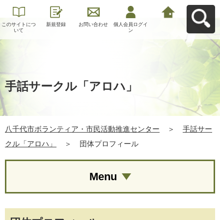
このサイトにつ
新規登録
お問い合わせ
個人会員ログイ
八千代市ボラン
いて
ン
ティア・市民活
動推進センター
へ戻る
手話サークル「アロハ」
八千代市ボランティア・市民活動推進センター
＞
手話サー
クル「アロハ」
＞
団体プロフィール
Menu