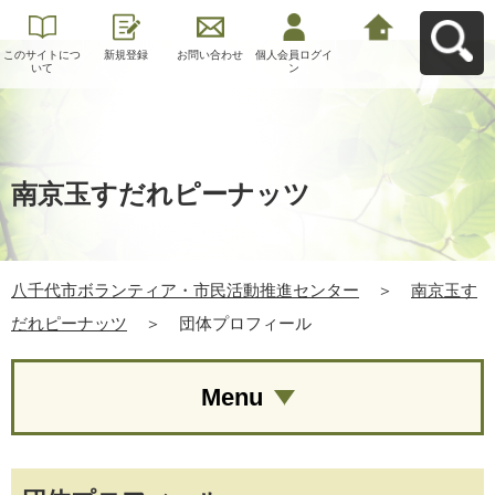
このサイトにつ
新規登録
お問い合わせ
個人会員ログイ
八千代市ボラン
いて
ン
ティア・市民活
動推進センター
へ戻る
南京玉すだれピーナッツ
八千代市ボランティア・市民活動推進センター
＞
南京玉す
だれピーナッツ
＞
団体プロフィール
Menu