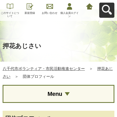
このサイトにつ
新規登録
お問い合わせ
個人会員ログイ
八千代市ボラン
いて
ン
ティア・市民活
動推進センター
へ戻る
押花あじさい
八千代市ボランティア・市民活動推進センター
＞
押花あじ
さい
＞
団体プロフィール
Menu