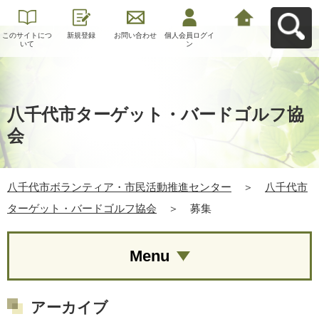
このサイトにつ
新規登録
お問い合わせ
個人会員ログイ
八千代市ボラン
いて
ン
ティア・市民活
動推進センター
へ戻る
八千代市ターゲット・バードゴルフ協
会
八千代市ボランティア・市民活動推進センター
＞
八千代市
ターゲット・バードゴルフ協会
＞
募集
Menu
アーカイブ