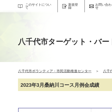
サイト内検索
このサイトについ
新規登
お問い合わ
て
録
せ
八千代市ターゲット・バー
八千代市ボランティア・市民活動推進センター
＞
八千
2023年3月桑納川コース月例会成績