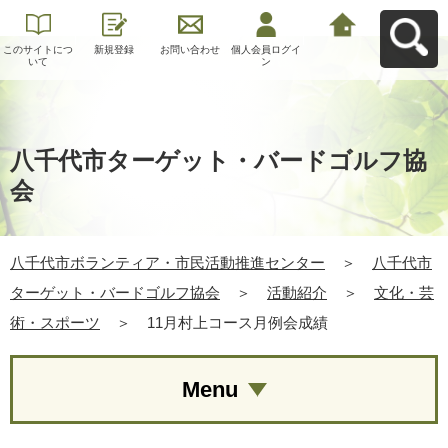
このサイトにつ
新規登録
お問い合わせ
個人会員ログイ
八千代市ボラン
いて
ン
ティア・市民活
動推進センター
へ戻る
八千代市ターゲット・バードゴルフ協
会
八千代市ボランティア・市民活動推進センター
＞
八千代市
ターゲット・バードゴルフ協会
＞
活動紹介
＞
文化・芸
術・スポーツ
＞
11月村上コース月例会成績
Menu