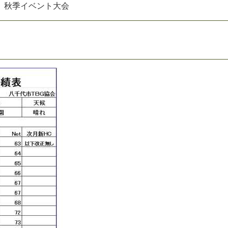
秋
季
イ
ベ
ン
ト
大
会