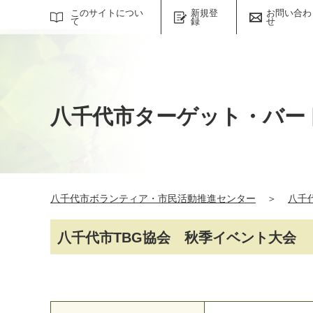
サイト内検索
このサイトについ
新規登
お問い合わ
て
録
せ
八千代市ターゲット・バー
八千代市ボランティア・市民活動推進センター
＞
八千
八千代市TBG協会 秋季イベント大会