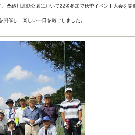
中
、
桑
納
川
運
動
公
園
に
お
い
て
2
2
名
参
加
で
秋
季
イ
ベ
ン
ト
大
会
を
開
を
開
催
し
、
楽
し
い
一
日
を
過
ご
し
ま
し
た
。