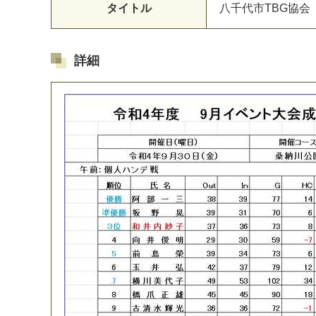
タイトル
八
千
代
市
T
B
G
協
会
詳細
マイメディア検索