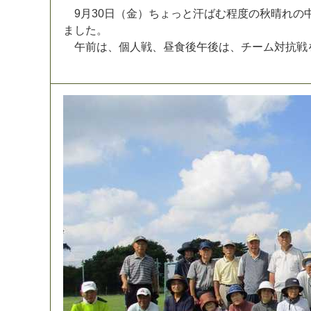
9
月
3
0
日
（
金
）
ち
ょ
っ
と
汗
ば
む
程
度
の
秋
晴
れ
の
ま
し
た
。
午
前
は
、
個
人
戦
、
昼
食
後
午
後
は
、
チ
ー
ム
対
抗
戦