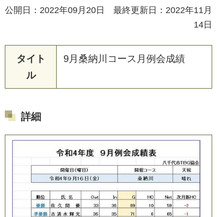
公開日：2022年09月20日 最終更新日：2022年11月
14日
タイト
9
月
桑
納
川
コ
ー
ス
月
例
会
成
績
ル
詳細