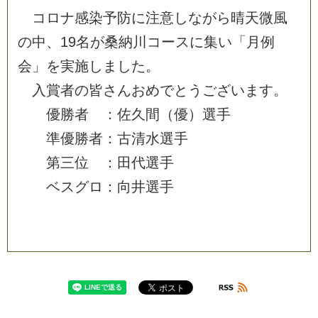
コ
ロ
ナ
感
染
予
防
に
注
意
し
な
が
ら
晴
天
微
風
の
中
、
1
9
名
が
桑
納
川
コ
ー
ス
に
集
い
「
月
例
会
」
を
実
施
し
ま
し
た
。
入
賞
者
の
皆
さ
ん
お
め
で
と
う
ご
ざ
い
ま
す
。
優
勝
者
：
佐
久
間
（
優
）
選
手
準
優
勝
者
：
古
清
水
選
手
第
三
位
：
田
代
選
手
ベ
ス
グ
ロ
：
向
井
選
手