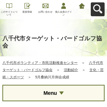
このサイトにつ
新規登録
お問い合わせ
個人会員ログイ
八千代市ボラン
いて
ン
ティア・市民活
動推進センター
へ戻る
八千代市ターゲット・バードゴルフ協
会
八千代市ボランティア・市民活動推進センター
＞
八千代市
ターゲット・バードゴルフ協会
＞
活動紹介
＞
文化・芸
術・スポーツ
＞
9月桑納川月例会成績
Menu