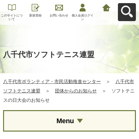
このサイトにつ
新規登録
お問い合わせ
個人会員ログイ
八千代市ボラン
いて
ン
ティア・市民活
動推進センター
へ戻る
八千代市ソフトテニス連盟
八千代市ボランティア・市民活動推進センター
＞
八千代市
ソフトテニス連盟
＞
団体からのお知らせ
＞
ソフトテニ
スの日大会のお知らせ
Menu