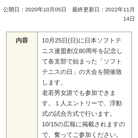
公開日：2020年10月05日 最終更新日：2022年11月
14日
内容
1
0
月
2
5
日
(
日
)
に
日
本
ソ
フ
ト
テ
ニ
ス
連
盟
創
立
8
0
周
年
を
記
念
し
て
各
支
部
で
始
ま
っ
た
「
ソ
フ
ト
テ
ニ
ス
の
日
」
の
大
会
を
開
催
致
し
ま
す
。
老
若
男
女
誰
で
も
参
加
で
き
ま
す
。
１
人
エ
ン
ト
リ
ー
で
、
浮
動
式
の
試
合
方
式
で
行
い
ま
す
。
1
0
/
1
5
の
広
報
に
掲
載
さ
れ
ま
す
の
で
、
奮
っ
て
ご
参
加
く
だ
さ
い
。