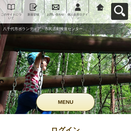
このサイトにつ
新規登録
お問い合わせ
個人会員ログイ
八千代市ボラン
いて
ン
ティア・市民活
動推進センター
へ戻る
八千代市ボランティア・市民活動推進センター
MENU
ログイン