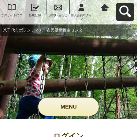
このサイトにつ
新規登録
お問い合わせ
個人会員ログイ
八千代市ボラン
いて
ン
ティア・市民活
動推進センター
へ戻る
八千代市ボランティア・市民活動推進センター
MENU
ログイン