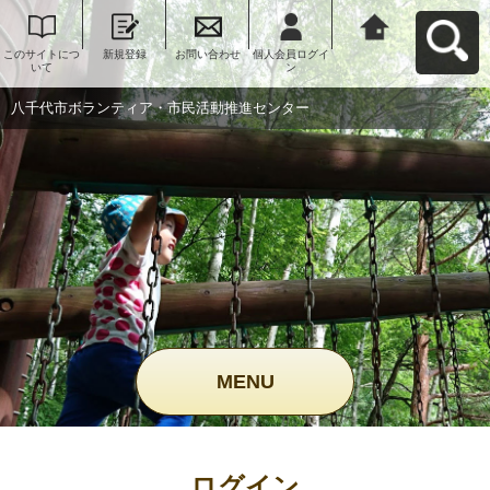
このサイトにつ
新規登録
お問い合わせ
個人会員ログイ
八千代市ボラン
いて
ン
ティア・市民活
動推進センター
へ戻る
八千代市ボランティア・市民活動推進センター
MENU
ログイン