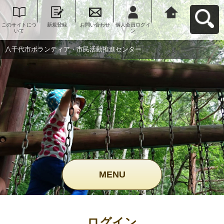
このサイトにつ
新規登録
お問い合わせ
個人会員ログイ
八千代市ボラン
いて
ン
ティア・市民活
動推進センター
へ戻る
八千代市ボランティア・市民活動推進センター
MENU
ログイン