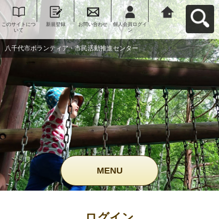
このサイトにつ
新規登録
お問い合わせ
個人会員ログイ
八千代市ボラン
いて
ン
ティア・市民活
動推進センター
へ戻る
八千代市ボランティア・市民活動推進センター
MENU
ログイン