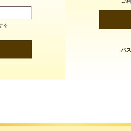
ご
する
パ