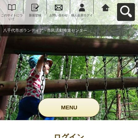
このサイトにつ
新規登録
お問い合わせ
個人会員ログイ
八千代市ボラン
いて
ン
ティア・市民活
動推進センター
へ戻る
八千代市ボランティア・市民活動推進センター
MENU
ログイン