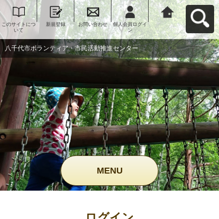
このサイトにつ
新規登録
お問い合わせ
個人会員ログイ
八千代市ボラン
いて
ン
ティア・市民活
動推進センター
へ戻る
八千代市ボランティア・市民活動推進センター
MENU
ログイン