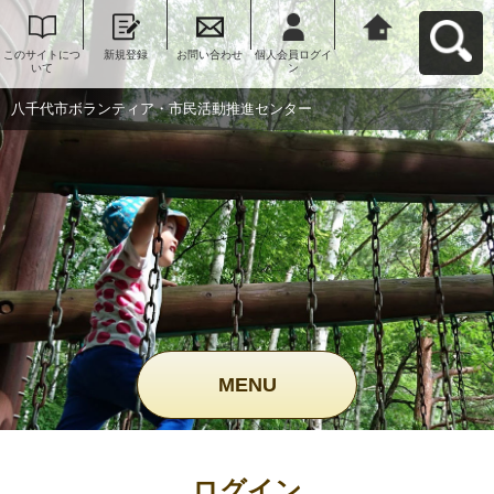
このサイトにつ
新規登録
お問い合わせ
個人会員ログイ
八千代市ボラン
いて
ン
ティア・市民活
動推進センター
へ戻る
八千代市ボランティア・市民活動推進センター
MENU
ログイン