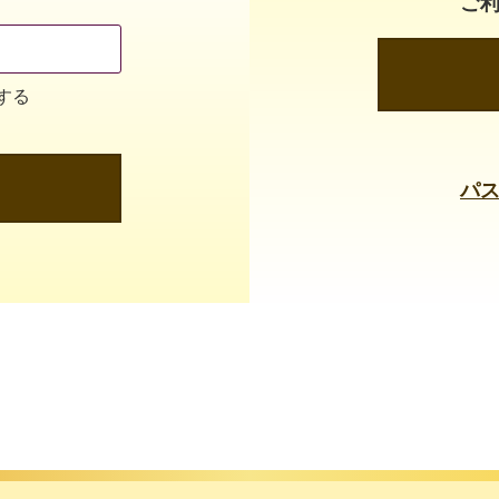
ご
する
パ