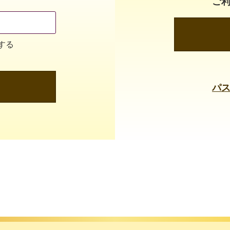
ご
する
パ