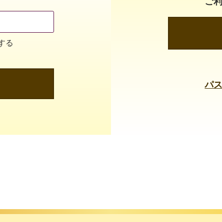
ご
する
パ