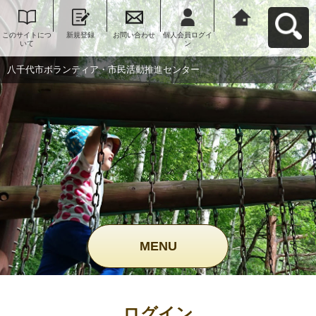
このサイトにつ
新規登録
お問い合わせ
個人会員ログイ
八千代市ボラン
いて
ン
ティア・市民活
動推進センター
へ戻る
八千代市ボランティア・市民活動推進センター
MENU
ログイン