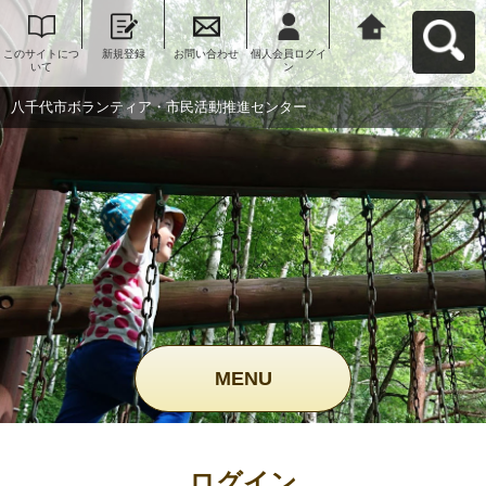
このサイトにつ
新規登録
お問い合わせ
個人会員ログイ
八千代市ボラン
いて
ン
ティア・市民活
動推進センター
へ戻る
八千代市ボランティア・市民活動推進センター
MENU
ログイン