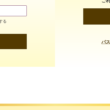
ご
する
パ