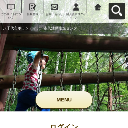
このサイトにつ
新規登録
お問い合わせ
個人会員ログイ
八千代市ボラン
いて
ン
ティア・市民活
動推進センター
へ戻る
八千代市ボランティア・市民活動推進センター
MENU
ログイン