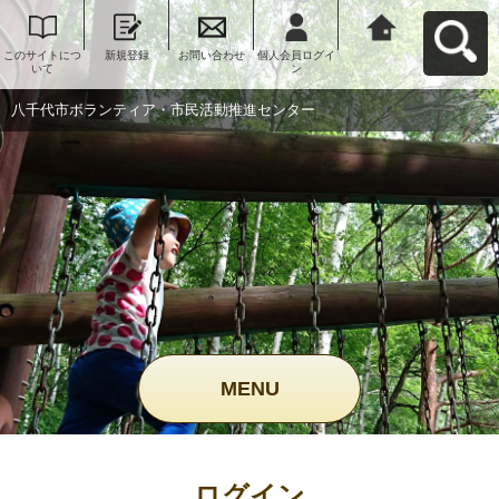
このサイトにつ
新規登録
お問い合わせ
個人会員ログイ
八千代市ボラン
いて
ン
ティア・市民活
動推進センター
へ戻る
八千代市ボランティア・市民活動推進センター
MENU
ログイン