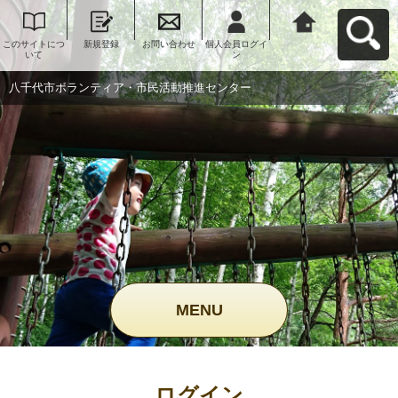
このサイトにつ
新規登録
お問い合わせ
個人会員ログイ
八千代市ボラン
いて
ン
ティア・市民活
動推進センター
へ戻る
八千代市ボランティア・市民活動推進センター
MENU
ログイン