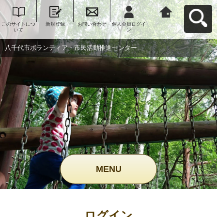
このサイトにつ
新規登録
お問い合わせ
個人会員ログイ
八千代市ボラン
いて
ン
ティア・市民活
動推進センター
へ戻る
八千代市ボランティア・市民活動推進センター
MENU
ログイン