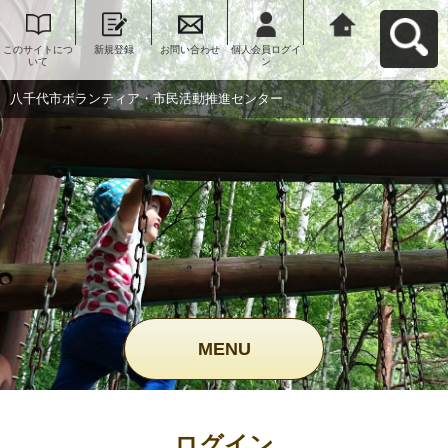
このサイトにつ
新規登録
お問い合わせ
個人会員ログイ
八千代市ボラン
いて
ン
ティア・市民活
動推進センター
へ戻る
八千代市ボランティア・市民活動推進センター
MENU
ログイン