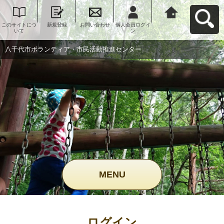
このサイトにつ
新規登録
お問い合わせ
個人会員ログイ
八千代市ボラン
いて
ン
ティア・市民活
動推進センター
へ戻る
八千代市ボランティア・市民活動推進センター
MENU
ログイン