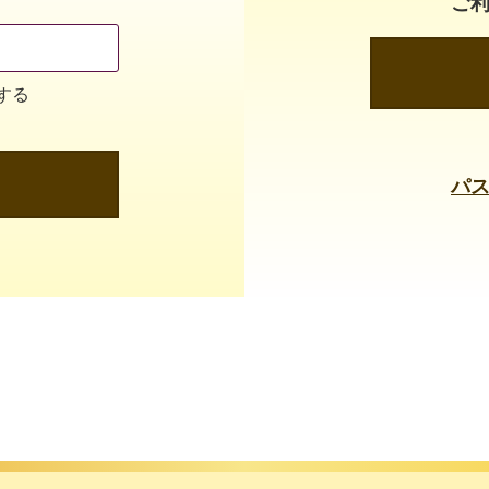
ご
する
パ