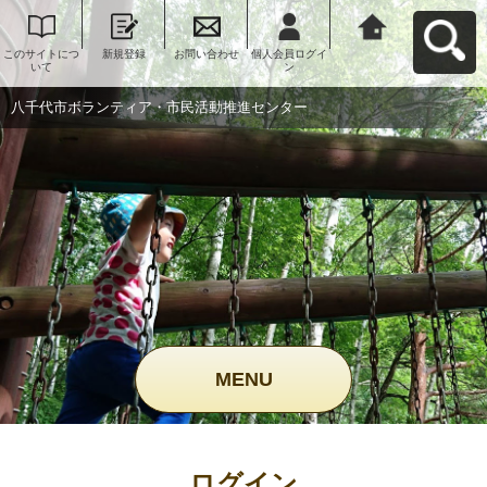
このサイトにつ
新規登録
お問い合わせ
個人会員ログイ
八千代市ボラン
いて
ン
ティア・市民活
動推進センター
へ戻る
八千代市ボランティア・市民活動推進センター
MENU
ログイン