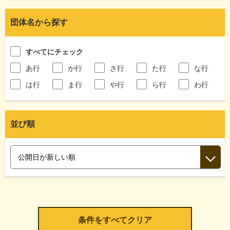
団体名から探す
すべてにチェック
あ行
か行
さ行
た行
な行
は行
ま行
や行
ら行
わ行
並び順