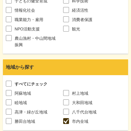
子どもの健全育成
科学技術
情報化社会
経済活性
職業能力・雇用
消費者保護
NPO活動支援
観光
農山漁村・中山間地域
振興
地域から探す
すべてにチェック
阿蘇地域
村上地域
睦地域
大和田地域
高津・緑が丘地域
八千代台地域
勝田台地域
市内全域