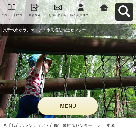
このサイトにつ
新規登録
お問い合わせ
個人会員ログイ
八千代市ボラン
いて
ン
ティア・市民活
動推進センター
へ戻る
八千代市ボランティア・市民活動推進センター
MENU
八千代市ボランティア・市民活動推進センター
＞
団体