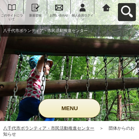
このサイトにつ
新規登録
お問い合わせ
個人会員ログイ
八千代市ボラン
いて
ン
ティア・市民活
動推進センター
へ戻る
八千代市ボランティア・市民活動推進センター
MENU
八千代市ボランティア・市民活動推進センター
＞
団体からのお
知らせ