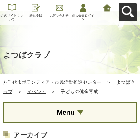
このサイトにつ
新規登録
お問い合わせ
個人会員ログイ
八千代市ボラン
いて
ン
ティア・市民活
動推進センター
へ戻る
よつばクラブ
八千代市ボランティア・市民活動推進センター
＞
よつばク
ラブ
＞
イベント
＞
子どもの健全育成
Menu
アーカイブ